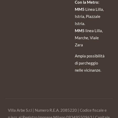
Con la Metro:
MM5
Linea Lilla,
Istria, Piazzale
Istria.
MM5
linea Lilla,
Marche, Viale
Zara
Ampia possibilità
di parcheggio
nelle vicinanze.
Villa Arbe S.r.l | Numero R.E.A. 2085220 | Codice fiscale e
n.iscr. al Registro Imprese Milano 09349550963 | Capitale